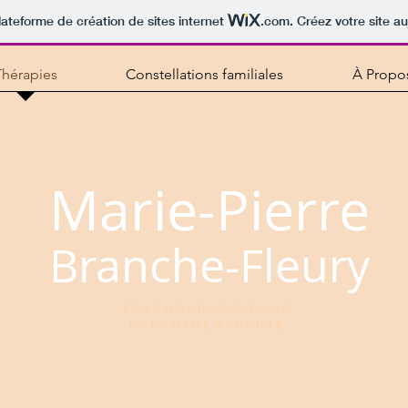
lateforme de création de sites internet
.com
. Créez votre site au
Thérapies
Constellations familiales
À Propo
Marie-Pierre
Branche-Fleury
PSYCHOPRATICIENNE
HYPNOTHÉRAPEUTE