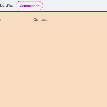
jourd'hui.
Commencez
s
Contact